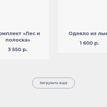
омплект «Лес и
Одеяло из ль
полоска»
1 600
р.
3 550
р.
Загрузить ещё