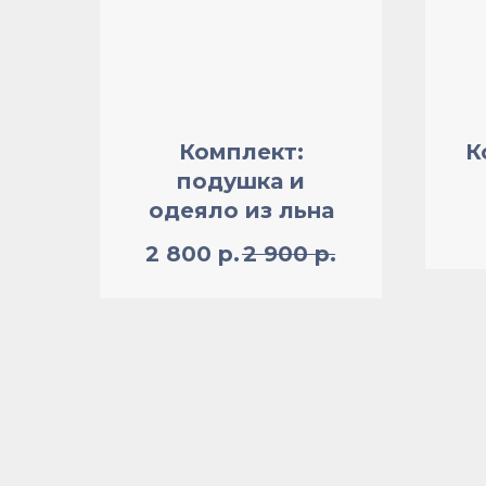
Комплект:
К
подушка и
одеяло из льна
2 800
р.
2 900
р.