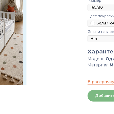
Размер
Цвет покраск
Белый RA
Ящики на коле
Характе
Модель
Одн
Материал
М
В рассрочк
Добавить