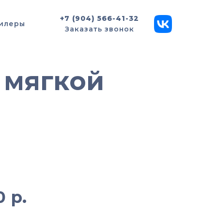
+7 (904) 566-41-32
илеры
Заказать звонок
 мягкой
ь «Аладдин» с серой
 спинкой
0
р.