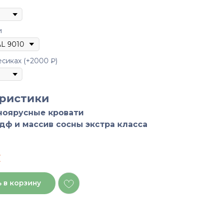
и
L 9010
сиках (+2000 ₽)
ристики
оярусные кровати
дф и массив сосны экстра класса
у
 в корзину