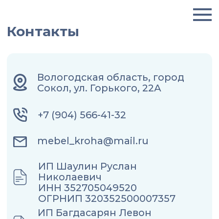
Контакты
Вологодская область, город
Сокол, ул. Горького, 22А
+7 (904) 566-41-32
mebel_kroha@mail.ru
ИП Шаулин Руслан
Николаевич
ИНН 352705049520
ОГРНИП 320352500007357
ИП Багдасарян Левон
Львович
ИНН 352525356201
ОГРНИП 321352500016860